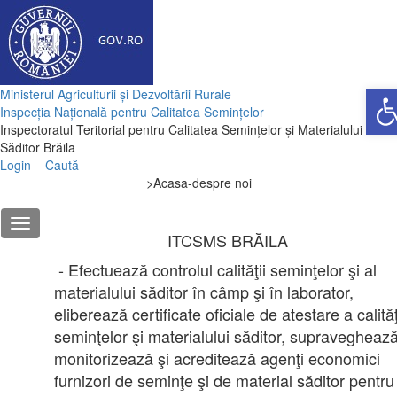
Deschi
Ministerul Agriculturii și Dezvoltării Rurale
Inspecția Națională pentru Calitatea Semințelor
Inspectoratul Teritorial pentru Calitatea Semințelor și Materialului
Săditor Brăila
Login
Caută
>
Acasa-despre noi
ITCSMS BRĂILA
- Efectuează controlul calităţii seminţelor şi al
materialului săditor în câmp şi în laborator,
eliberează certificate oficiale de atestare a calităţ
seminţelor şi materialului săditor, supraveghează
monitorizează şi acreditează agenţi economici
furnizori de seminţe şi de material săditor pentru